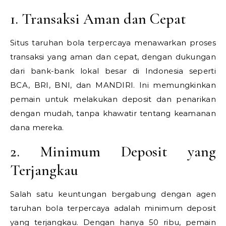
1. Transaksi Aman dan Cepat
Situs taruhan bola terpercaya menawarkan proses
transaksi yang aman dan cepat, dengan dukungan
dari bank-bank lokal besar di Indonesia seperti
BCA, BRI, BNI, dan MANDIRI. Ini memungkinkan
pemain untuk melakukan deposit dan penarikan
dengan mudah, tanpa khawatir tentang keamanan
dana mereka.
2. Minimum Deposit yang
Terjangkau
Salah satu keuntungan bergabung dengan agen
taruhan bola terpercaya adalah minimum deposit
yang terjangkau. Dengan hanya 50 ribu, pemain