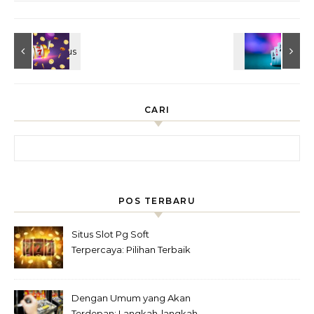
CARI
Cari untuk:
POS TERBARU
Situs Slot Pg Soft
Terpercaya: Pilihan Terbaik
untuk Menang Mudah
Dengan Umum yang Akan
Terdepan: Langkah-langkah