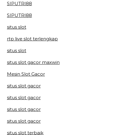
SIPUTRI88
SIPUTRI88
situs slot
rtp live slot terlengkap
situs slot
situs slot gacor maxwin
Mesin Slot Gacor
situs slot gacor
situs slot gacor
situs slot gacor
situs slot gacor
situs slot terbaik