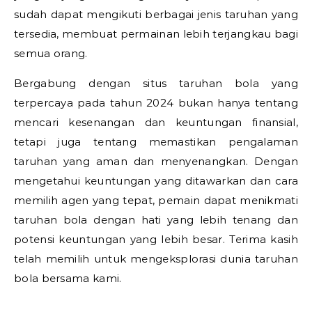
sudah dapat mengikuti berbagai jenis taruhan yang
tersedia, membuat permainan lebih terjangkau bagi
semua orang.
Bergabung dengan situs taruhan bola yang
terpercaya pada tahun 2024 bukan hanya tentang
mencari kesenangan dan keuntungan finansial,
tetapi juga tentang memastikan pengalaman
taruhan yang aman dan menyenangkan. Dengan
mengetahui keuntungan yang ditawarkan dan cara
memilih agen yang tepat, pemain dapat menikmati
taruhan bola dengan hati yang lebih tenang dan
potensi keuntungan yang lebih besar. Terima kasih
telah memilih untuk mengeksplorasi dunia taruhan
bola bersama kami.