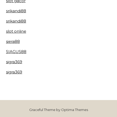
slot gacor
srikandi88
srikandi88
slot online
siera88
SIAGUS88
sigra369
sigra369
Graceful Theme by
Optima Themes