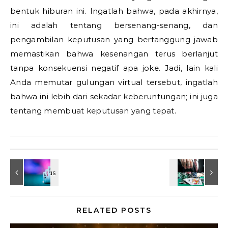
bentuk hiburan ini. Ingatlah bahwa, pada akhirnya,
ini adalah tentang bersenang-senang, dan
pengambilan keputusan yang bertanggung jawab
memastikan bahwa kesenangan terus berlanjut
tanpa konsekuensi negatif apa joke. Jadi, lain kali
Anda memutar gulungan virtual tersebut, ingatlah
bahwa ini lebih dari sekadar keberuntungan; ini juga
tentang membuat keputusan yang tepat.
RELATED POSTS