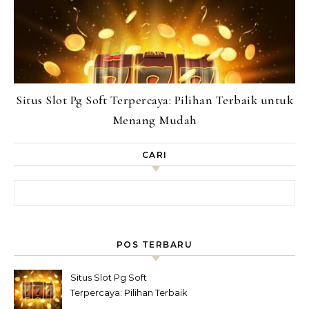
Situs Slot Pg Soft Terpercaya: Pilihan Terbaik untuk
Menang Mudah
CARI
Cari untuk:
POS TERBARU
Situs Slot Pg Soft
Terpercaya: Pilihan Terbaik
untuk Menang Mudah