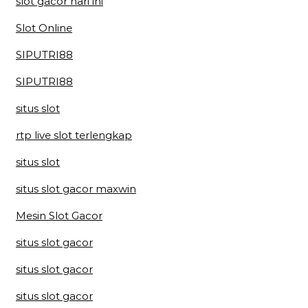
slot gacor hari ini
Slot Online
SIPUTRI88
SIPUTRI88
situs slot
rtp live slot terlengkap
situs slot
situs slot gacor maxwin
Mesin Slot Gacor
situs slot gacor
situs slot gacor
situs slot gacor