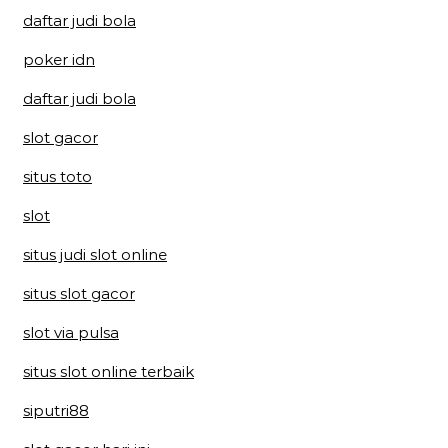
daftar judi bola
poker idn
daftar judi bola
slot gacor
situs toto
slot
situs judi slot online
situs slot gacor
slot via pulsa
situs slot online terbaik
siputri88