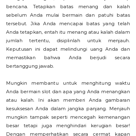
bencana. Tetapkan batas menang dan kalah
sebelum Anda mulai bermain dan patuhi batas
tersebut. Jika Anda mencapai batas yang telah
Anda tetapkan, entah itu menang atau kalah dalam
jumlah tertentu, disiplinlah untuk menjauh.
Keputusan ini dapat melindungi uang Anda dan
memastikan bahwa Anda berjudi secara
bertanggung jawab.
Mungkin membantu untuk menghitung waktu
Anda bermain slot dan apa yang Anda menangkan
atau kalah. Ini akan memberi Anda gambaran
kesuksesan Anda dalam jangka panjang. Menjauh
mungkin tampak seperti mencegah kemenangan
besar tetapi juga menghindari kerugian besar!
Dengan memperhatikan secara cermat kapan