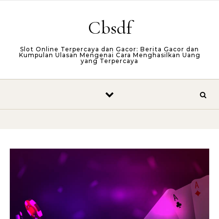
Skip to content
Cbsdf
Slot Online Terpercaya dan Gacor: Berita Gacor dan
Kumpulan Ulasan Mengenai Cara Menghasilkan Uang
yang Terpercaya